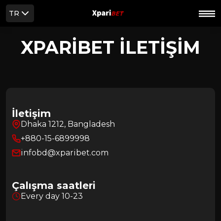
Kayıt
Giriş yapmak
TR
XPARIBET İLETIŞIM
İletişim
Dhaka 1212, Bangladesh
+880-15-6899998
infobd@xparibet.com
Çalışma saatleri
Every day 10-23