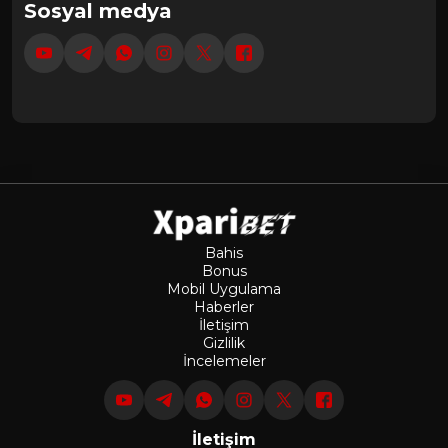
Sosyal medya
Bahis
Bonus
Mobil Uygulama
Haberler
İletişim
Gizlilik
İncelemeler
İletişim